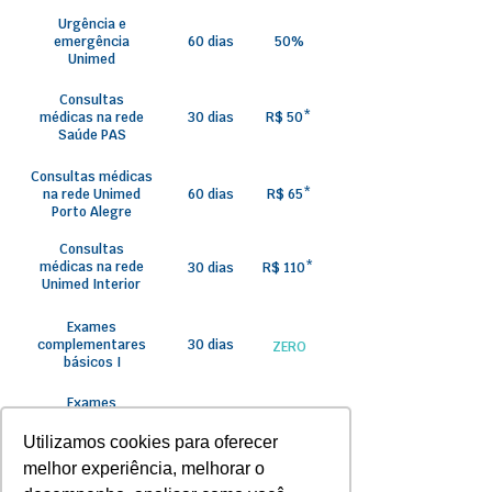
Urgência e
emergência
60 dias
50%
Unimed
Consultas
médicas na rede
30 dias
R$ 50*
Saúde PAS
Consultas médicas
na rede Unimed
60 dias
R$ 65*
Porto Alegre
Consultas
médicas na rede
30 dias
R$ 110*
Unimed Interior
Exames
complementares
30 dias
ZERO
básicos I
Exames
Complementares
60 dias
ZERO
básicos II
Utilizamos cookies para oferecer
melhor experiência, melhorar o
Exames