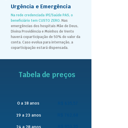
Urgência e Emergência
Na rede credenciada IPE/Saúde PAS, o
beneficiário tem CUSTO ZERO.
Nas
emergências dos hospitais Mãe de Deus,
Divina Providência e Moinhos de Vento
haverá coparticipação de 50% do valor da
conta.
Caso evolua para internação, a
coparticipação estará dispensada.
Tabela de preços
0 a 18 anos
R$ 635,57
R$ 762,68
19 a 23 anos
R$ 953,35
24 a 28 anos