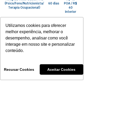
(Psico/Fono/Nutricionista/
60 dias
POA / R$
Terapia Ocupacional)
40
Interior
Terapias especiais
180 dias
R$ 50
Utilizamos cookies para oferecer
Saúde PAS
melhor experiência, melhorar o
desempenho, analisar como você
Terapias Unimed
180 dias
R$ 60
interage em nosso site e personalizar
conteúdo.
sob
Diálise e Hemodiálise
180 dias
consulta
Recusar Cookies
Aceitar Cookies
50% a
Internação
180 dias
partir de
Psiquiátrica
30 dias
ZERO
Internações
180 dias
Quimioterapia e
ZERO
180 dias
Radioterapia