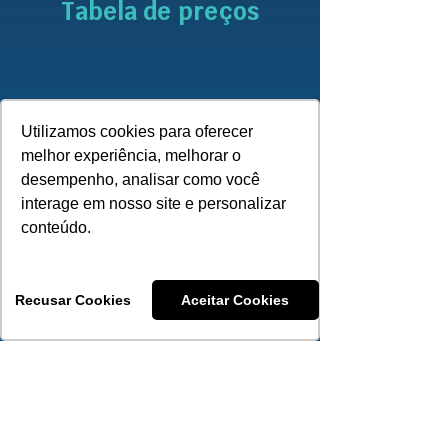
Tabela de preços
0 a 18 anos
R$ 261,76
Utilizamos cookies para oferecer
R$ 340,30
19 a 23 anos
melhor experiência, melhorar o
desempenho, analisar como você
R$ 392,63
24 a 28 anos
interage em nosso site e personalizar
conteúdo.
R$ 418,83
29 a 33 anos
R$ 523,52
34 a 38 anos
Recusar Cookies
Aceitar Cookies
R$ 575,87
39 a 43 anos
R$ 628,21
44 a 48 anos
R$ 706,76
49 a 53 anos
R$ 837,64
54 a 58 anos