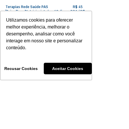
Terapias Rede Saúde PAS
R$ 45
(Psico/Fono/Nutricionista/
60 dias
POA / R$
Terapia Ocupacional)
40
Utilizamos cookies para oferecer
Interior
melhor experiência, melhorar o
Terapias especiais
desempenho, analisar como você
180 dias
R$ 50
Saúde PAS
interage em nosso site e personalizar
conteúdo.
Terapias Unimed
180 dias
R$ 60
sob
180 dias
Diálise e Hemodiálise
consulta
Recusar Cookies
Aceitar Cookies
50% a
Internação
180 dias
partir de
Psiquiátrica
30 dias
ZERO
Internações
180 dias
Quimioterapia e
ZERO
180 dias
Radioterapia