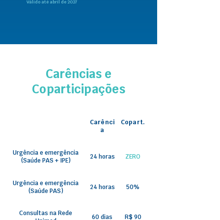
Válido até abril de 2027
Carências e
Coparticipações
Carênci
Copart.
a
Urgência e emergência
24 horas
ZERO
(Saúde PAS + IPE)
Urgência e emergência
24 horas
50%
(Saúde PAS)
Consultas na Rede
60 dias
R$ 90