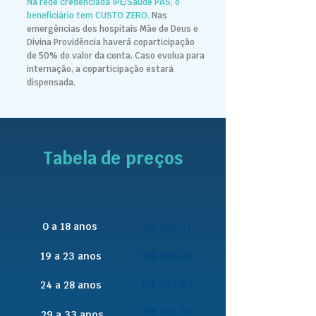
Na rede credenciada IPE/Saúde PAS, o
beneficiário tem CUSTO ZERO.
Nas
emergências dos hospitais Mãe de Deus e
Divina Providência haverá coparticipação
de 50% do valor da conta.
Caso evolua para
internação, a coparticipação estará
dispensada.
Tabela de preços
0 a 18 anos
R$ 265,41
R$ 345,03
19 a 23 anos
R$ 384,83
24 a 28 anos
R$ 411,39
29 a 33 anos