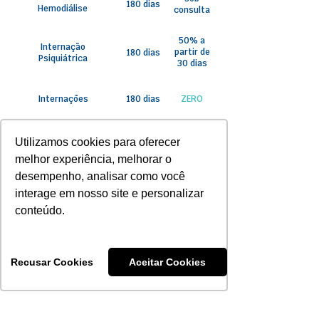
180 dias
Hemodiálise
consulta
50% a
Internação
partir de
180 dias
Psiquiátrica
30 dias
Internações
180 dias
ZERO
Quimioterapia e
Utilizamos cookies para oferecer
180 dias
ZERO
Radioterapia
melhor experiência, melhorar o
desempenho, analisar como você
ZERO
Partos a Termo
300 dias
interage em nosso site e personalizar
conteúdo.
Demais coberturas
sob
previstas no rol de
180 dias
consulta
procedimentos
Recusar Cookies
Aceitar Cookies
* Os valores das coparticipações sofrem
reajuste​ de acordo com os reajustes de