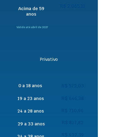
R$ 2.065,11
Acima de 59
anos
Válido até abril de 2027
Privativo
0 a 18 anos
R$ 572,03
R$ 646,38
19 a 23 anos
R$ 710,96
24 a 28 anos
R$ 817,82
29 a 33 anos
R$ 932,39
34 a 38 anos