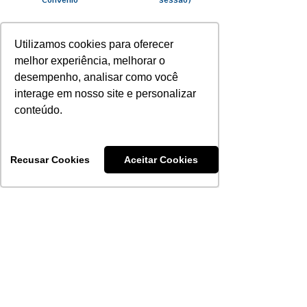
Convênio
sessão)
Internação Clínica,
Utilizamos cookies para oferecer
Cirúrgica e Obstetra -
20%
R$ 250
Rede Saúde PAS
melhor experiência, melhorar o
desempenho, analisar como você
interage em nosso site e personalizar
PET/CT - Rede
50%
R$ 2.500
Saúde PAS
conteúdo.
PET/CT -
50%
R$ 2.500
Convênio
Recusar Cookies
Aceitar Cookies
Quimioterapia,
exceto material e
20%
R$ 1.000
medicamento -
Rede Saúde PAS
Quimioterapia,
50%
R$ 1.000
exceto material e
medicamento -
Convênio