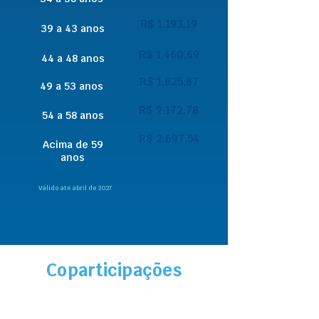
R$ 1.193,19
39 a 43 anos
R$ 1.460,69
44 a 48 anos
R$ 1.825,87
49 a 53 anos
R$ 2.172,78
54 a 58 anos
R$ 2.697,54
Acima de 59
anos
Válido até abril de 2027
Coparticipações