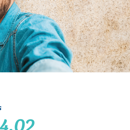
s
4,02