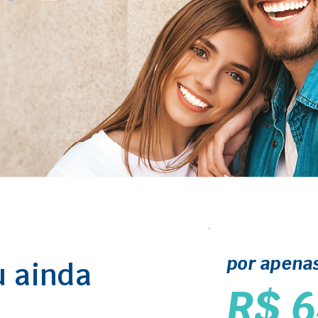
por apena
u ainda
R$ 6