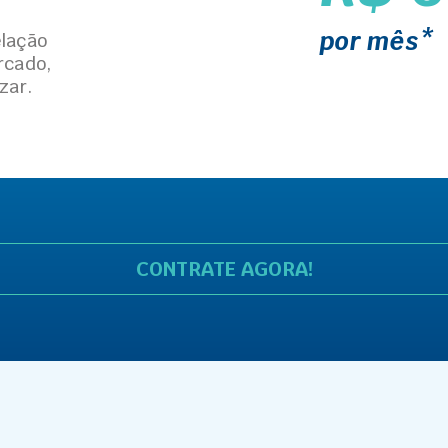
por mês*
elação
rcado,
zar.
CONTRATE AGORA!