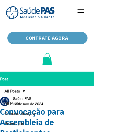
CONTRATE AGORA
Post
All Posts
Saúde PAS
All Posts
12 de nov. de 2024
Convocação para
Conscientização
Assembleia de
Prevenção