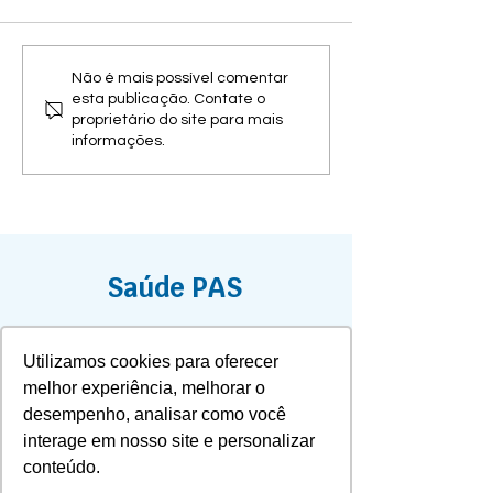
Saúde PAS Medici
Odonto realizou a
Assembleia de Par
Dicas para a
Não é mais possível comentar
Ordinária, de forma
esta publicação. Contate o
declaração do seu
reunindo beneficiár
proprietário do site para mais
plano no IRPF 2026
informações.
diretoria e conselh
apresentação dos 
Saúde PAS
PORTO ALEGRE
Utilizamos cookies para oferecer
​Atendimento ao associado
melhor experiência, melhorar o
Rua Santana, 279
desempenho, analisar como você
Bairro Santana
interage em nosso site e personalizar
conteúdo.
Administrativo