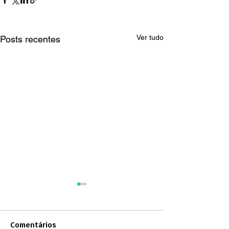
Ver tudo
Posts recentes
Boletim Inform
Assembleia de
Participantes 
No dia 27 de abril
Comentários
- 2026