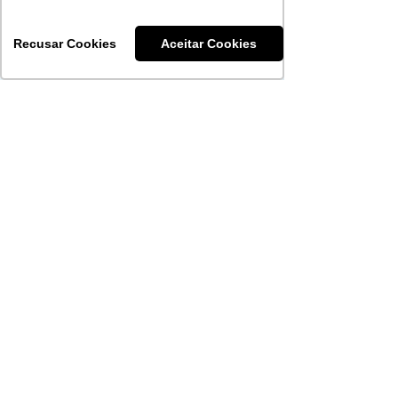
Rua Jerônimo Coelho, 212
Bairro Centro
Recusar Cookies
Aceitar Cookies
51 3092-4800
NOVO HAMBURGO
Rua Sapiranga, 90 / 303
Bairro Jardim Mauá
PELOTAS
Rua Voluntários da Pátria, 738
Bairro Centro
OUVIDORIA
51 3092-4808
CENTRAL DO CREDENCIADO
51 3092-4880