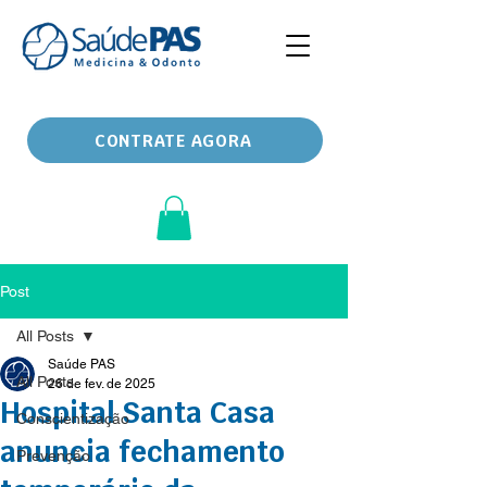
CONTRATE AGORA
Post
All Posts
Saúde PAS
All Posts
26 de fev. de 2025
Hospital Santa Casa
Conscientização
anuncia fechamento
Prevenção