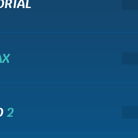
ORIAL
AX
O
2