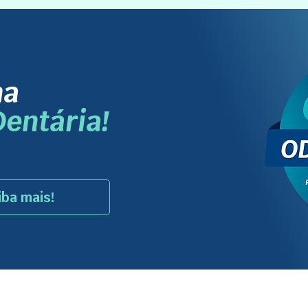
ma
entária!
iba mais!