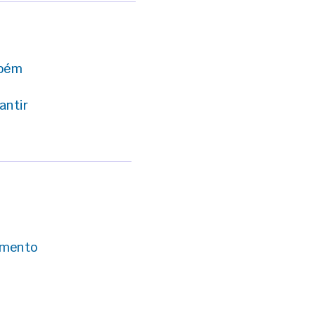
mbém
antir
imento