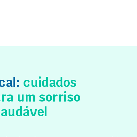
cal:
cuidados
ara um sorriso
saudável