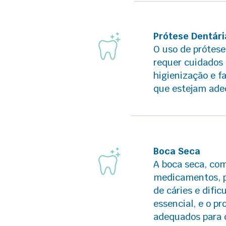
Prótese Dentári
O uso de prótes
requer cuidados 
higienização e f
que estejam ade
Boca Seca
A boca seca, co
medicamentos, p
de cáries e difi
essencial, e o p
adequados para 