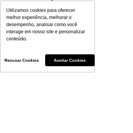
duas décadas de atuação.
Utilizamos cookies para oferecer
Estamos aqui para cuidar de você
melhor experiência, melhorar o
e da sua família com seriedade e
desempenho, analisar como você
responsabilidade.
interage em nosso site e personalizar
conteúdo.
Junte-se a nós e experimente a
tranquilidade de ter um plano de
Recusar Cookies
Aceitar Cookies
saúde que realmente entende suas
necessidades!
Saúde PAS
PORTO ALEGRE