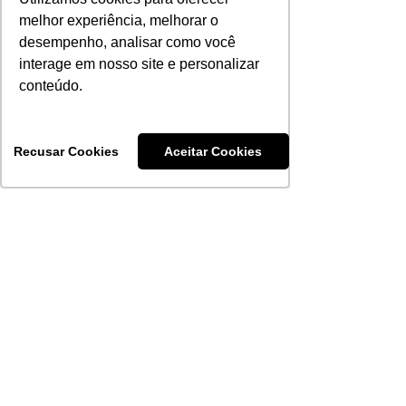
saúde bucal, favorecendo o
melhor experiência, melhorar o
aparecimento de cáries e dificultando
desempenho, analisar como você
o uso de próteses. Manter a boca
hidratada é essencial, e o profissional
interage em nosso site e personalizar
de saúde bucal pode indicar
conteúdo.
tratamentos adequados para cada
caso.
Recusar Cookies
Aceitar Cookies
Checklist de cuidados
com a saúde bucal:
Escovar os dentes após cada refeição e
antes de dormir;
Utilizar escova de cerdas macias e
creme dental com flúor;
Passar fio dental diariamente entre
todos os dentes;