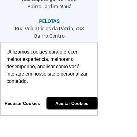
Bairro Jardim Mauá
PELOTAS
Rua Voluntários da Pátria, 738
Bairro Centro
OUVIDORIA
Utilizamos cookies para oferecer
51 3092-4808
melhor experiência, melhorar o
desempenho, analisar como você
CENTRAL DO CREDENCIADO
interage em nosso site e personalizar
51 3092-4880
conteúdo.
Central de Atendimento
Recusar Cookies
Aceitar Cookies
0800 541 6666
Atendimento de 2ª a 6ª das
9h às 18h