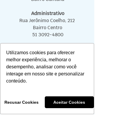
Administrativo
Rua Jerônimo Coelho, 212
Bairro Centro
51 3092-4800
NOVO HAMBURGO
Utilizamos cookies para oferecer
Rua Sapiranga, 90 / 303
melhor experiência, melhorar o
Bairro Jardim Mauá
desempenho, analisar como você
interage em nosso site e personalizar
PELOTAS
conteúdo.
Rua Voluntários da Pátria, 738
Bairro Centro
Recusar Cookies
Aceitar Cookies
OUVIDORIA
51 3092-4808
CENTRAL DO CREDENCIADO