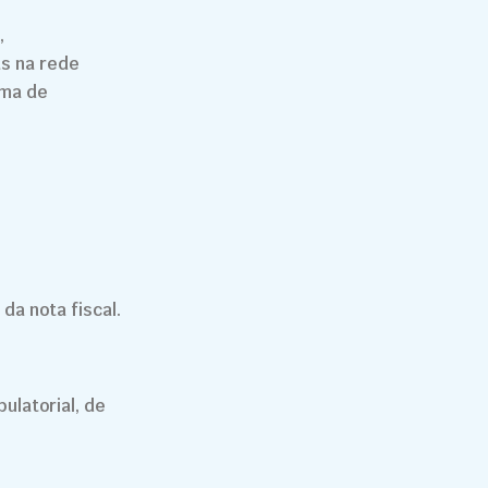
,
as na rede
ema de
da nota fiscal.
latorial, de