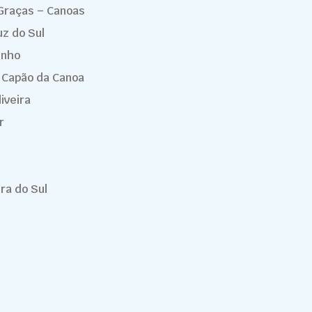
Graças – Canoas
uz do Sul
inho
/ Capão da Canoa
iveira
r
ra do Sul