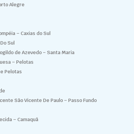
orto Alegre
ompéia – Caxias do Sul
 Do Sul
rogildo de Azevedo – Santa Maria
guesa – Pelotas
de Pelotas
nde
icente São Vicente De Paulo – Passo Fundo
recida – Camaquã