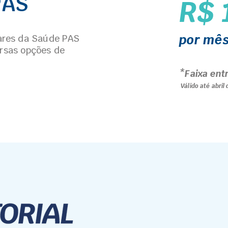
PAS
R$ 
por mê
res da Saúde PAS
ersas opções de
*Faixa ent
Válido até abril