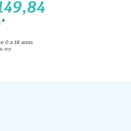
149,84
s*
re 0 a 18 anos
 de 2027