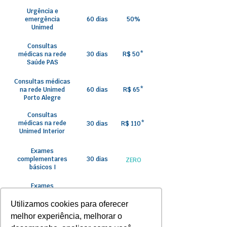
Urgência e
emergência
60 dias
50%
Unimed
Consultas
médicas na rede
30 dias
R$ 50*
Saúde PAS
Consultas médicas
na rede Unimed
60 dias
R$ 65*
Porto Alegre
Consultas
médicas na rede
30 dias
R$ 110*
Unimed Interior
Exames
complementares
30 dias
ZERO
básicos I
Exames
Complementares
60 dias
ZERO
básicos II
Utilizamos cookies para oferecer
melhor experiência, melhorar o
Exames