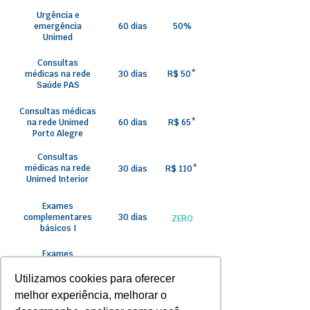
Urgência e
emergência
60 dias
50%
Unimed
Consultas
médicas na rede
30 dias
R$ 50*
Saúde PAS
Consultas médicas
na rede Unimed
60 dias
R$ 65*
Porto Alegre
Consultas
médicas na rede
30 dias
R$ 110*
Unimed Interior
Exames
complementares
30 dias
ZERO
básicos I
Exames
Complementares
60 dias
ZERO
básicos II
Utilizamos cookies para oferecer
melhor experiência, melhorar o
Exames