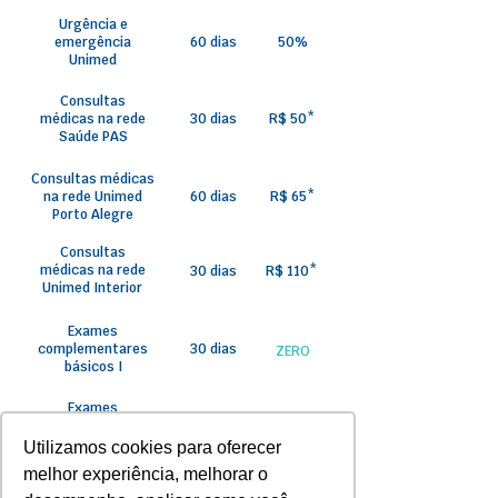
Urgência e
emergência
60 dias
50%
Unimed
Consultas
médicas na rede
30 dias
R$ 50*
Saúde PAS
Consultas médicas
na rede Unimed
60 dias
R$ 65*
Porto Alegre
Consultas
médicas na rede
30 dias
R$ 110*
Unimed Interior
Exames
complementares
30 dias
ZERO
básicos I
Exames
Complementares
60 dias
ZERO
básicos II
Utilizamos cookies para oferecer
melhor experiência, melhorar o
Exames