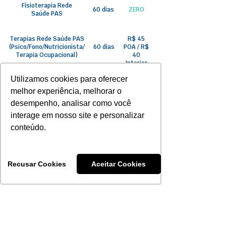
Fisioterapia Rede
60 dias
ZERO
Saúde PAS
Terapias Rede Saúde PAS
R$ 45
(Psico/Fono/Nutricionista/
60 dias
POA / R$
Terapia Ocupacional)
40
Interior
Utilizamos cookies para oferecer
Terapias especiais
180 dias
R$ 50
melhor experiência, melhorar o
Saúde PAS
desempenho, analisar como você
interage em nosso site e personalizar
Terapias Unimed
180 dias
R$ 60
conteúdo.
sob
Diálise e Hemodiálise
180 dias
consulta
Recusar Cookies
Aceitar Cookies
Internações
180 dias
ZERO
50% a
Internação
180 dias
partir de
Psiquiátrica
30 dias