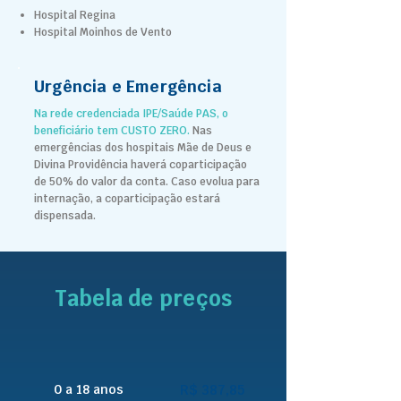
Hospital Regina
Hospital Moinhos de Vento
Urgência e Emergência
Na rede credenciada IPE/Saúde PAS, o
beneficiário tem CUSTO ZERO.
Nas
emergências dos hospitais Mãe de Deus e
Divina Providência haverá coparticipação
de 50% do valor da conta.
Caso evolua para
internação, a coparticipação estará
dispensada.
Tabela de preços
0 a 18 anos
R$ 387,85