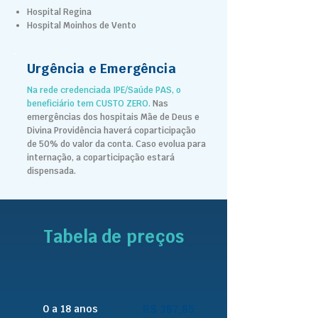
Hospital Regina
Hospital Moinhos de Vento
Urgência e Emergência
Na rede credenciada IPE/Saúde PAS, o
beneficiário tem CUSTO ZERO.
Nas
emergências dos hospitais Mãe de Deus e
Divina Providência haverá coparticipação
de 50% do valor da conta.
Caso evolua para
internação, a coparticipação estará
dispensada.
Tabela de preços
0 a 18 anos
R$ 387,85