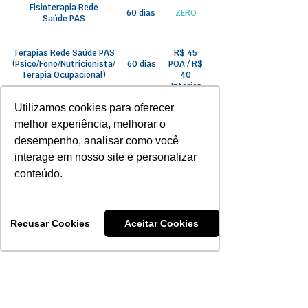
Fisioterapia Rede
60 dias
ZERO
Saúde PAS
Terapias Rede Saúde PAS
R$ 45
(Psico/Fono/Nutricionista/
60 dias
POA / R$
Terapia Ocupacional)
40
Interior
Utilizamos cookies para oferecer
Terapias especiais
180 dias
R$ 50
melhor experiência, melhorar o
Saúde PAS
desempenho, analisar como você
interage em nosso site e personalizar
Terapias Unimed
180 dias
R$ 60
conteúdo.
sob
Diálise e Hemodiálise
180 dias
consulta
Recusar Cookies
Aceitar Cookies
Internações
180 dias
ZERO
50% a
Internação
180 dias
partir de
Psiquiátrica
30 dias