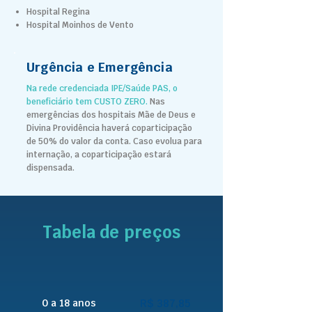
Hospital Regina
Hospital Moinhos de Vento
Urgência e Emergência
Na rede credenciada IPE/Saúde PAS, o
beneficiário tem CUSTO ZERO.
Nas
emergências dos hospitais Mãe de Deus e
Divina Providência haverá coparticipação
de 50% do valor da conta.
Caso evolua para
internação, a coparticipação estará
dispensada.
Tabela de preços
0 a 18 anos
R$ 387,85