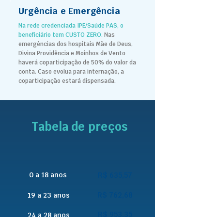
Urgência e Emergência
Na rede credenciada IPE/Saúde PAS, o
beneficiário tem CUSTO ZERO.
Nas
emergências dos hospitais Mãe de Deus,
Divina Providência e Moinhos de Vento
haverá coparticipação de 50% do valor da
conta.
Caso evolua para internação, a
coparticipação estará dispensada.
Tabela de preços
0 a 18 anos
R$ 635,57
R$ 762,68
19 a 23 anos
R$ 953,35
24 a 28 anos