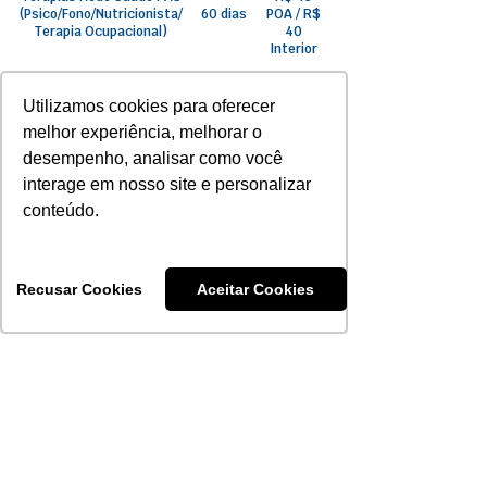
(Psico/Fono/Nutricionista/
60 dias
POA / R$
Terapia Ocupacional)
40
Interior
Terapias especiais
180 dias
R$ 50
Utilizamos cookies para oferecer
Saúde PAS
melhor experiência, melhorar o
desempenho, analisar como você
Terapias Unimed
180 dias
R$ 60
interage em nosso site e personalizar
conteúdo.
sob
Diálise e Hemodiálise
180 dias
consulta
Recusar Cookies
Aceitar Cookies
50% a
Internação
180 dias
partir de
Psiquiátrica
30 dias
ZERO
Internações
180 dias
Quimioterapia e
ZERO
180 dias
Radioterapia