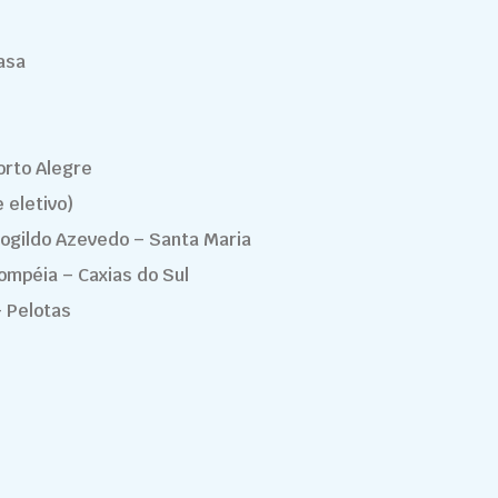
asa
orto Alegre
 eletivo)
rogildo Azevedo – Santa Maria
ompéia – Caxias do Sul
– Pelotas