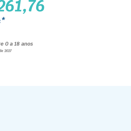
261,76
s*
re 0 a 18 anos
 de 2027