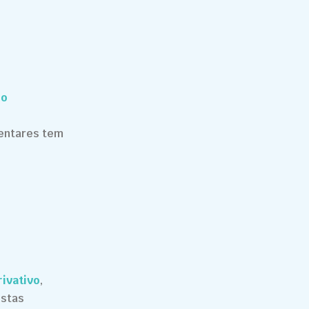
 o
mentares tem
ivativo
,
istas