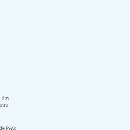
 dos
onta.
úde PAS: