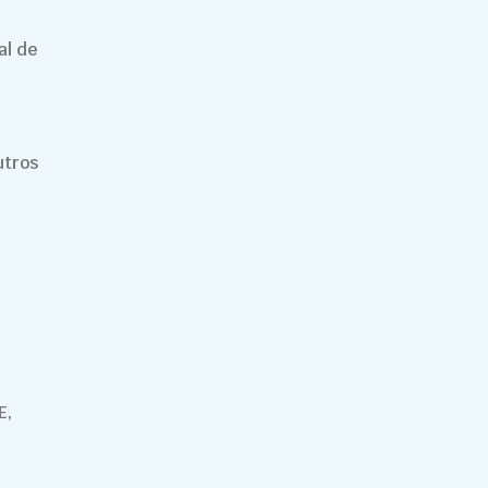
al de
utros
E,