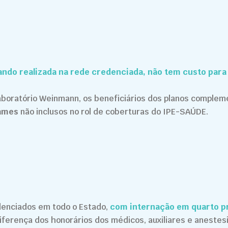
ando realizada na rede credenciada, não tem custo para
aboratório Weinmann, os beneficiários dos planos comple
xames
não inclusos no rol de coberturas do IPE-SAÚDE.
denciados em todo o Estado,
com internação em quarto pr
iferença dos honorários dos médicos, auxiliares e anestes