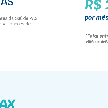
PAS
R$ 
por mê
res da Saúde PAS
ersas opções de
*Faixa ent
Válido até abril