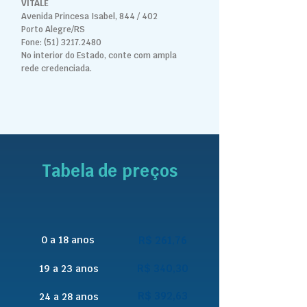
VITALE
Avenida Princesa Isabel, 844 / 402
Porto Alegre/RS
Fone:
(51) 3217.2480
No interior do Estado, conte com ampla
rede credenciada.
Tabela de preços
0 a 18 anos
R$ 261,76
R$ 340,30
19 a 23 anos
R$ 392,63
24 a 28 anos