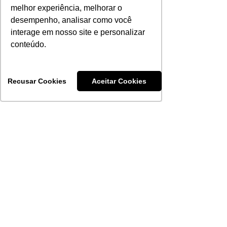
melhor experiência, melhorar o
Exames
desempenho, analisar como você
Complementares
30 dias
ZERO
interage em nosso site e personalizar
Básicos I
conteúdo.
Exames
Complementares
90 dias
ZERO
Básicos II
Recusar Cookies
Aceitar Cookies
Exames
Complementares
90 dias
ZERO
Especiais
Procedimentos
180 dias
ZERO
Ambulatoriais
Fisioterapia Rede
90 dias
ZERO
Saúde PAS
Terapias Rede Saúde PAS
R$ 45 POA
(Psico/Fono/Nutricionista/
60 dias
/ R$ 40
Terapia Ocupacional)
Interior