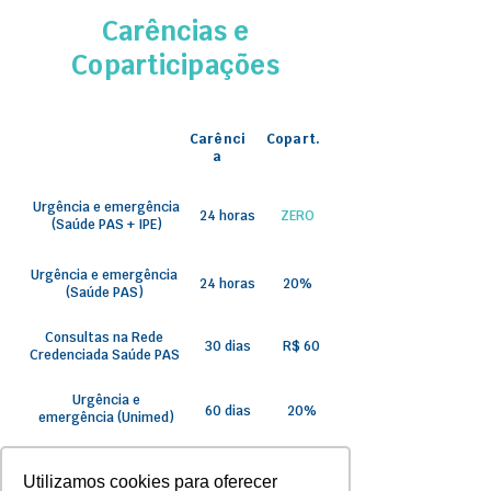
Carências e
Coparticipações
Carênci
Copart.
a
Urgência e emergência
24 horas
ZERO
(Saúde PAS + IPE)
Urgência e emergência
24 horas
20%
(Saúde PAS)
Consultas na Rede
30 dias
R$ 60
Credenciada Saúde PAS
Urgência e
60 dias
20%
emergência (Unimed)
Consultas Unimed
60 dias
R$ 90
Utilizamos cookies para oferecer