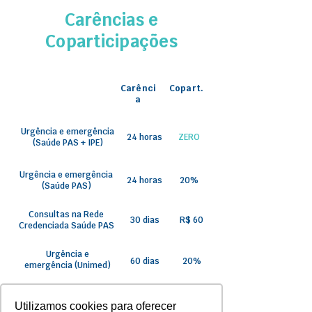
Carências e
Coparticipações
Carênci
Copart.
a
Urgência e emergência
24 horas
ZERO
(Saúde PAS + IPE)
Urgência e emergência
24 horas
20%
(Saúde PAS)
Consultas na Rede
30 dias
R$ 60
Credenciada Saúde PAS
Urgência e
60 dias
20%
emergência (Unimed)
Consultas Unimed
60 dias
R$ 90
Utilizamos cookies para oferecer