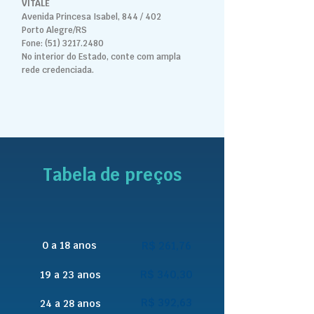
VITALE
Avenida Princesa Isabel, 844 / 402
Porto Alegre/RS
Fone:
(51) 3217.2480
No interior do Estado, conte com ampla
rede credenciada.
Tabela de preços
0 a 18 anos
R$ 261,76
R$ 340,30
19 a 23 anos
R$ 392,63
24 a 28 anos