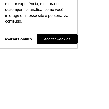
melhor experiência, melhorar o
Exames
desempenho, analisar como você
Complementares
30 dias
ZERO
interage em nosso site e personalizar
Básicos I
conteúdo.
Exames
Complementares
90 dias
ZERO
Básicos II
Recusar Cookies
Aceitar Cookies
Exames
Complementares
90 dias
ZERO
Especiais
Procedimentos
180 dias
ZERO
Ambulatoriais
Fisioterapia Rede
90 dias
ZERO
Saúde PAS
Terapias Rede Saúde PAS
R$ 45 POA
(Psico/Fono/Nutricionista/
60 dias
/ R$ 40
Terapia Ocupacional)
Interior