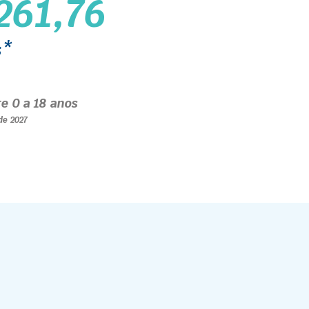
261,76
s*
re 0 a 18 anos
 de 2027