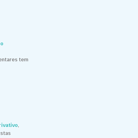
 o
mentares tem
ivativo
,
istas