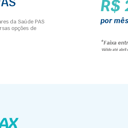
PAS
R$ 
por mê
res da Saúde PAS
ersas opções de
*Faixa ent
Válido até abril