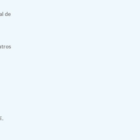
al de
utros
E,