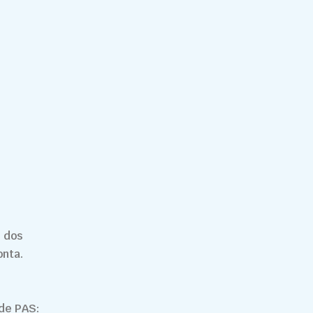
 dos
onta.
úde PAS: