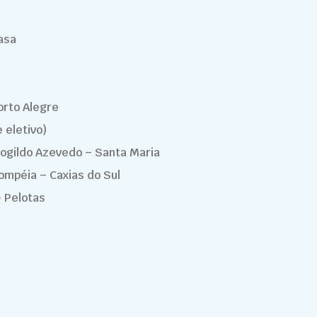
asa
orto Alegre
 eletivo)
rogildo Azevedo – Santa Maria
ompéia – Caxias do Sul
– Pelotas