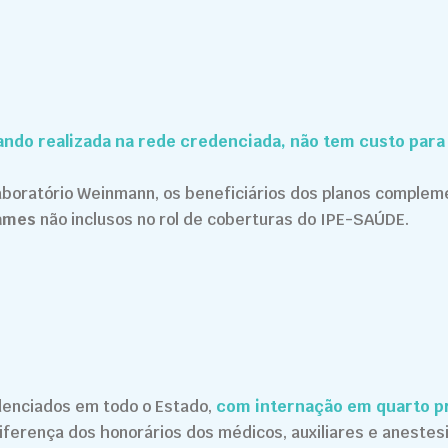
ando realizada na rede credenciada, não tem custo para
aboratório Weinmann, os beneficiários dos planos comple
xames
não inclusos no rol de coberturas do IPE-SAÚDE.
denciados em todo o Estado,
com internação em quarto pr
iferença dos honorários dos médicos, auxiliares e anestes