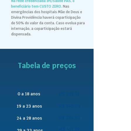
Na rede credenciada IPE/Saúde PAS, o
beneficiário tem CUSTO ZERO.
Nas
emergências dos hospitais Mãe de Deus e
Divina Providência haverá coparticipação
de 50% do valor da conta.
Caso evolua para
internação, a coparticipação estará
dispensada.
Tabela de preços
0 a 18 anos
R$ 265,41
R$ 345,03
19 a 23 anos
R$ 384,83
24 a 28 anos
R$ 411,39
29 a 33 anos