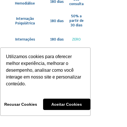
180 dias
Hemodiálise
consulta
50% a
Internação
partir de
180 dias
Psiquiátrica
30 dias
Internações
180 dias
ZERO
Quimioterapia e
Utilizamos cookies para oferecer
180 dias
ZERO
Radioterapia
melhor experiência, melhorar o
desempenho, analisar como você
ZERO
Partos a Termo
300 dias
interage em nosso site e personalizar
conteúdo.
Demais coberturas
sob
previstas no rol de
180 dias
consulta
procedimentos
Recusar Cookies
Aceitar Cookies
* Os valores das coparticipações sofrem
reajuste​ de acordo com os reajustes de