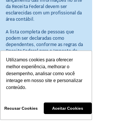
lançamento das informações no site
da Receita Federal devem ser
esclarecidas com um profissional da
área contábil.
A lista completa de pessoas que
podem ser declaradas como
dependentes, conforme as regras da
Receita Federal para o Imposto de
Renda, deve ser consultada
Utilizamos cookies para oferecer
diretamente no site oficial do órgão.
melhor experiência, melhorar o
desempenho, analisar como você
Acompanhe nossos canais de
interage em nosso site e personalizar
comunicação para receber
conteúdo.
orientações sobre como acessar o
Demonstrativo do Imposto de Renda
2026.
Recusar Cookies
Aceitar Cookies