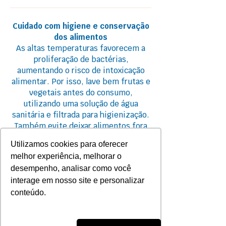
Cuidado com higiene e conservação
dos alimentos
As altas temperaturas favorecem a
proliferação de bactérias,
aumentando o risco de intoxicação
alimentar. Por isso, lave bem frutas e
vegetais antes do consumo,
utilizando uma solução de água
sanitária e filtrada para higienização.
Também evite deixar alimentos fora
da geladeira por muito tempo e opte
Utilizamos cookies para oferecer
por locais confiáveis ao comer fora de
melhor experiência, melhorar o
casa, priorizando ambientes limpos e
desempenho, analisar como você
arejados.
interage em nosso site e personalizar
conteúdo.
Invista em alimentos que reforçam a
saúde da pele