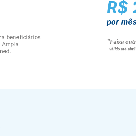
R$ 
por mê
ra beneficiários
*Faixa ent
. Ampla
Válido até abri
med.