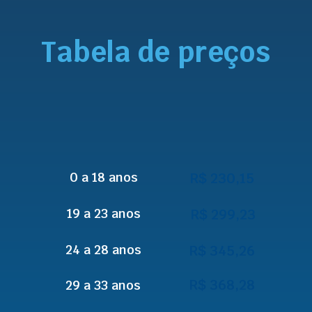
Tabela de preços
0 a 18 anos
R$ 230,15
19 a 23 anos
R$ 299,23
24 a 28 anos
R$ 345,26
R$ 368,28
29 a 33 anos