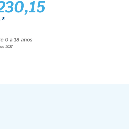
230,15
s*
re 0 a 18 anos
l de 2027