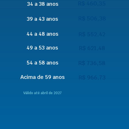
R$ 460,35
34 a 38 anos
R$ 506,38
39 a 43 anos
44 a 48 anos
R$ 552,42
49 a 53 anos
R$ 621,48
54 a 58 anos
R$ 736,58
Acima de 59 anos
R$ 966,73
Válido até abril de 2027