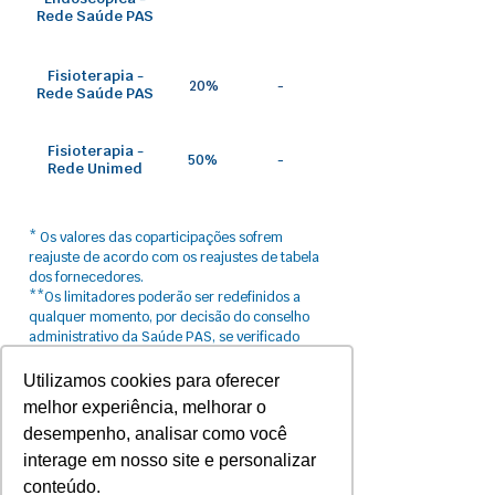
Rede Saúde PAS
Fisioterapia -
20%
-
Rede Saúde PAS
Fisioterapia -
50%
-
Rede Unimed
* Os valores das coparticipações sofrem
reajuste​ de acordo com os reajustes de tabela
dos fornecedores.
**Os limitadores poderão ser redefinidos a
qualquer momento, por decisão do conselho
administrativo da Saúde PAS, se verificado
desequilíbrio no plano.
***A cada procedimento.
Utilizamos cookies para oferecer
melhor experiência, melhorar o
desempenho, analisar como você
interage em nosso site e personalizar
conteúdo.