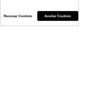
Carências
Recusar Cookies
Aceitar Cookies
24 horas
Urgência e emergência
Consultas rede
30 dias
referenciada
Exames complementares
30 dias
básicos I
Exames Complementares
60 dias
básicos II
Exames Complementares
180 dias
especiais
Procedimentos
Ambulatoriais realizados
30 dias