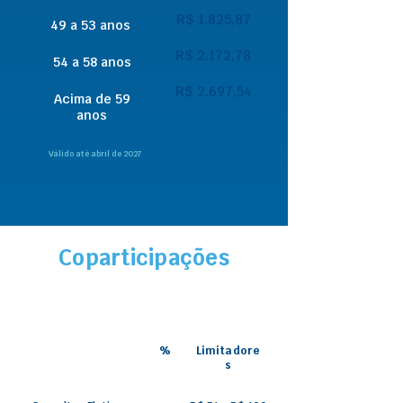
R$ 1.825,87
49 a 53 anos
R$ 2.172,78
54 a 58 anos
R$ 2.697,54
Acima de 59
anos
Válido até abril de 2027
Coparticipações
%
Limitadore
s