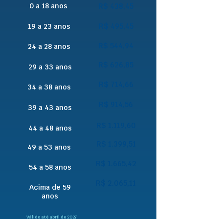
0 a 18 anos
R$ 438,45
R$ 495,45
19 a 23 anos
R$ 544,94
24 a 28 anos
R$ 626,85
29 a 33 anos
R$ 714,66
34 a 38 anos
R$ 914,56
39 a 43 anos
R$ 1.119,60
44 a 48 anos
R$ 1.399,51
49 a 53 anos
R$ 1.665,42
54 a 58 anos
R$ 2.065,11
Acima de 59
anos
Válido até abril de 2027