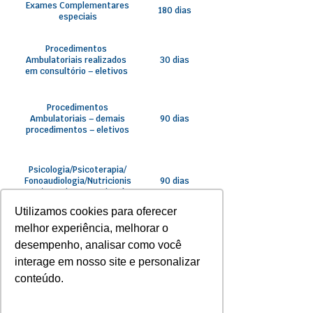
Exames Complementares
180 dias
especiais
Procedimentos
Ambulatoriais realizados
30 dias
em consultório – eletivos
Procedimentos
Ambulatoriais – demais
90 dias
procedimentos – eletivos
Psicologia/Psicoterapia/
Fonoaudiologia/Nutricionis
90 dias
ta/Terapia Ocupacional
Utilizamos cookies para oferecer
melhor experiência, melhorar o
Terapias - Métodos
180 dias
Especiais
desempenho, analisar como você
interage em nosso site e personalizar
conteúdo.
Fisioterapia/Acupuntura
60 dias