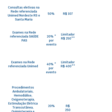
Consultas eletivas na
Rede referenciada
50%
R$ 107
Unimed Nordeste RS e
Santa Maria
Exames na Rede
Limitador
referenciada SAÚDE
20% *
R$ 250**
PAS
por
evento
Exames na Rede
Limitador
40% *
referenciada Unimed
R$ 400**
por
evento
Procedimentos
Ambulatoriais,
Hemodiálise,
Oxigenoterapia,
Estimulação Elétrica
20%
R$
Transcutânea,
250
Quimioterapia e