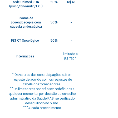
rede Unimed POA
50%
R$ 61
(psico/fono/nutri/T.O.)
Exame de
Ecoendoscopia com
50%
-
cápsula endoscópica
PET CT Oncológico
50%
-
limitado a
-
Internações
R$ 750*
* Os valores das coparticipações sofrem
reajuste​ de acordo com os reajustes de
tabela dos fornecedores.
**Os limitadores poderão ser redefinidos a
qualquer momento, por decisão do conselho
administrativo da Saúde PAS, se verificado
desequilíbrio no plano.
***A cada procedimento.