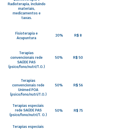
Radioterapia, incluindo
materiais,
medicamentos e
taxas.
Fisioterapia e
20%
R$ 8
Acupuntura
Terapias
convencionais rede
50%
R$ 50
SAÚDE PAS
(psico/fono/nutri/T.O.)
Terapias
convencionais rede
50%
R$ 56
Unimed POA
(psico/fono/nutri/T.O.)
Terapias especiais
rede SAÚDE PAS
50%
R$ 75
(psico/fono/nutri/T. O.)
Terapias especiais