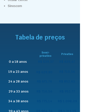
Ocular Center
Sinoscom
Tabela de preços
Semi-
Privativo
privativo
0 a 18 anos
R$ 539,37
R$ 639,47
19 a 23 anos
R$ 710,56
R$ 629,80
24 a 28 anos
R$ 671,76
R$ 852,63
29 a 33 anos
R$ 710,56
R$ 952,77
34 a 38 anos
R$ 775,14
R$ 1.098,09
39 a 43 anos
R$ 904,34
R$ 1.211,15