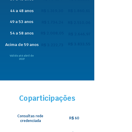
44 a 48 anos
R$ 1.319,30
R$ 1.860,61
49 a 53 anos
R$ 1.734,24
R$ 2.510,06
54 a 58 anos
R$ 2.008,05
R$ 2.646,97
R$ 3.833,55
Acima de 59 anos
R$ 3.222,73
Válido até abril de
2027
Coparticipações
Consultas rede
R$ 60
credenciada