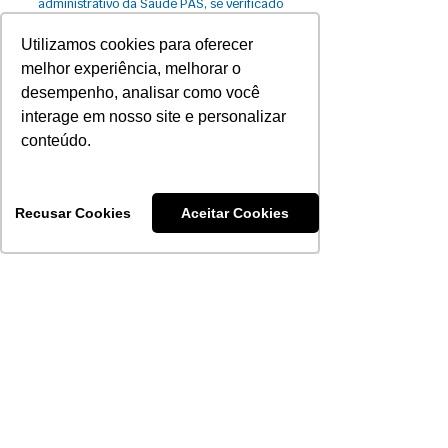
administrativo da Saúde PAS, se verificado
desequilíbrio no plano.
Utilizamos cookies para oferecer
melhor experiência, melhorar o
desempenho, analisar como você
interage em nosso site e personalizar
conteúdo.
Carências
Recusar Cookies
Aceitar Cookies
24 horas
Urgência e emergência
Unimed
60 dias
Consultas rede
30 dias
referenciada
Exames complementares
30 dias
básicos I
Exames Complementares