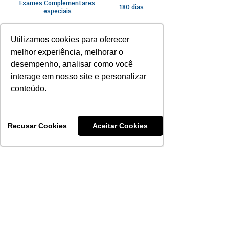
Exames Complementares
180 dias
especiais
Procedimentos
Utilizamos cookies para oferecer
Ambulatoriais realizados
30 dias
em consultório – eletivos
melhor experiência, melhorar o
desempenho, analisar como você
Procedimentos
interage em nosso site e personalizar
Ambulatoriais – demais
90 dias
procedimentos – eletivos
conteúdo.
Psicologia/Psicoterapia/
Fonoaudiologia/Nutricionista/
60 dias
Terapia Ocupacional
Recusar Cookies
Aceitar Cookies
180 dias
Terapias - Métodos Especiais
60 dias
Fisioterapia/Acupuntura
Demais coberturas
180 dias
previstas no Rol de
procedimentos