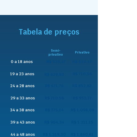
Tabela de preços
Semi-
Privativo
privativo
0 a 18 anos
R$ 539,37
R$ 639,47
19 a 23 anos
R$ 710,56
R$ 629,80
24 a 28 anos
R$ 671,76
R$ 852,63
29 a 33 anos
R$ 710,56
R$ 952,77
34 a 38 anos
R$ 775,14
R$ 1.098,09
39 a 43 anos
R$ 904,34
R$ 1.211,15
44 a 48 anos
R$ 1.319,30
R$ 1.860,61