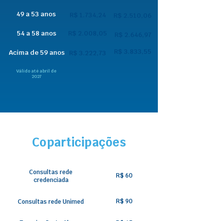
49 a 53 anos
R$ 1.734,24
R$ 2.510,06
54 a 58 anos
R$ 2.008,05
R$ 2.646,97
R$ 3.833,55
Acima de 59 anos
R$ 3.222,73
Válido até abril de
2027
Coparticipações
Consultas rede
R$ 60
credenciada
R$ 90
Consultas rede Unimed