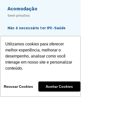
Acomodação
Semi-privativa
Não é necessário ter IPE-Saúde
Utilizamos cookies para oferecer
Rede Referenciada
melhor experiência, melhorar o
Hospital Moinhos de Vento
desempenho, analisar como você
Hospital Mãe de Deus
interage em nosso site e personalizar
Hospital Divina Providência
conteúdo.
Complexo Hospitalar Santa Casa
Hospital São Lucas da PUC
Instituto de Cardiologia
Recusar Cookies
Aceitar Cookies
Hospital Ernesto Dornelles
Hospital de Clínicas de Porto Alegre
Hospital Sapiranga
Hospital Regina – Novo Hamburgo