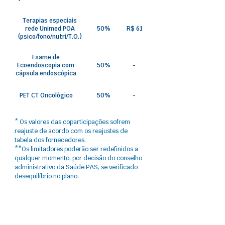
Terapias especiais
rede Unimed POA
50%
R$ 61
(psico/fono/nutri/T.O.)
Exame de
Ecoendoscopia com
50%
-
cápsula endoscópica
PET CT Oncológico
50%
-
* Os valores das coparticipações sofrem
reajuste​ de acordo com os reajustes de
tabela dos fornecedores.
**Os limitadores poderão ser redefinidos a
qualquer momento, por decisão do conselho
administrativo da Saúde PAS, se verificado
desequilíbrio no plano.