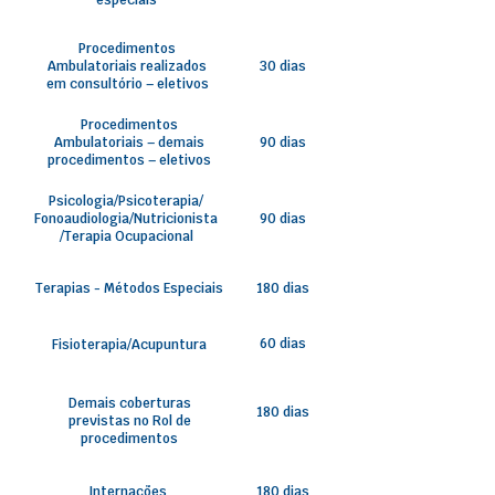
especiais
Procedimentos
Ambulatoriais realizados
30 dias
em consultório – eletivos
Procedimentos
Ambulatoriais – demais
90 dias
procedimentos – eletivos
Psicologia/Psicoterapia/
Fonoaudiologia/Nutricionista
90 dias
/Terapia Ocupacional
Terapias - Métodos Especiais
180 dias
60 dias
Fisioterapia/Acupuntura
Demais coberturas
180 dias
previstas no Rol de
procedimentos
Internações
180 dias