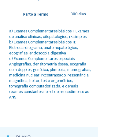
300 dias
Parto a Termo
a) Exames Complementares básicos I: Exames
de análise clínicas, citopatológico, rx simples.
b) Exames Complementares básicos II:
Eletrocardiograma, anatomopatológico,
ecografias, endoscopia digestiva
c) Exames Complementares especiais:
Angiografias, densitometria óssea, ecografia
com doppler, genética, phmetria, mamografias,
medicina nuclear, rxcontrastado, ressonância
magnética, holter, teste ergométrico,
tomografia computadorizada, e demais
exames constantes no rol de procedimento as
ANS.