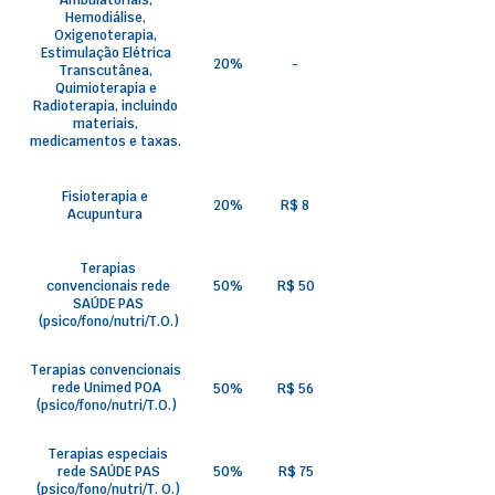
Ambulatoriais,
Hemodiálise,
Oxigenoterapia,
Estimulação Elétrica
20%
-
Transcutânea,
Quimioterapia e
Radioterapia, incluindo
materiais,
medicamentos e taxas.
Fisioterapia e
20%
R$ 8
Acupuntura
Terapias
convencionais rede
50%
R$ 50
SAÚDE PAS
(psico/fono/nutri/T.O.)
Terapias convencionais
rede Unimed POA
50%
R$ 56
(psico/fono/nutri/T.O.)
Terapias especiais
rede SAÚDE PAS
50%
R$ 75
(psico/fono/nutri/T. O.)