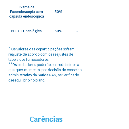
Exame de
Ecoendoscopia com
50%
-
cápsula endoscópica
PET CT Oncológico
50%
-
* Os valores das coparticipações sofrem
reajuste​ de acordo com os reajustes de
tabela dos fornecedores.
**Os limitadores poderão ser redefinidos a
qualquer momento, por decisão do conselho
administrativo da Saúde PAS, se verificado
desequilíbrio no plano.
Carências