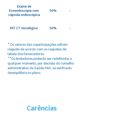
Exame de
Ecoendoscopia com
50%
-
cápsula endoscópica
PET CT Oncológico
50%
-
* Os valores das coparticipações sofrem
reajuste​ de acordo com os reajustes de
tabela dos fornecedores.
**Os limitadores poderão ser redefinidos a
qualquer momento, por decisão do conselho
administrativo da Saúde PAS, se verificado
desequilíbrio no plano.
Carências