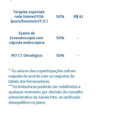
Terapias especiais
rede Unimed POA
50%
R$ 61
(psico/fono/nutri/T.O.)
Exame de
Ecoendoscopia com
50%
-
cápsula endoscópica
PET CT Oncológico
50%
-
* Os valores das coparticipações sofrem
reajuste​ de acordo com os reajustes de
tabela dos fornecedores.
**Os limitadores poderão ser redefinidos a
qualquer momento, por decisão do conselho
administrativo da Saúde PAS, se verificado
desequilíbrio no plano.