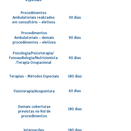
especiais
Procedimentos
Ambulatoriais realizados
30 dias
em consultório – eletivos
Procedimentos
Ambulatoriais – demais
90 dias
procedimentos – eletivos
Psicologia/Psicoterapia/
Fonoaudiologia/Nutricionista
90 dias
/Terapia Ocupacional
Terapias - Métodos Especiais
180 dias
60 dias
Fisioterapia/Acupuntura
Demais coberturas
180 dias
previstas no Rol de
procedimentos
Internações
180 dias