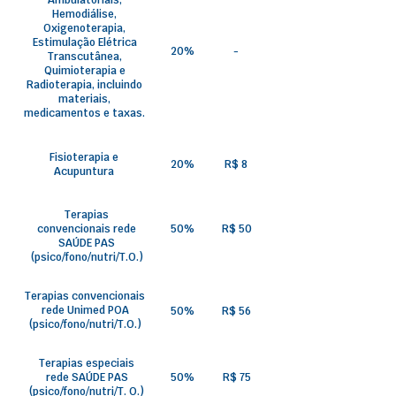
Ambulatoriais,
Hemodiálise,
Oxigenoterapia,
Estimulação Elétrica
20%
-
Transcutânea,
Quimioterapia e
Radioterapia, incluindo
materiais,
medicamentos e taxas.
Fisioterapia e
20%
R$ 8
Acupuntura
Terapias
convencionais rede
50%
R$ 50
SAÚDE PAS
(psico/fono/nutri/T.O.)
Terapias convencionais
rede Unimed POA
50%
R$ 56
(psico/fono/nutri/T.O.)
Terapias especiais
rede SAÚDE PAS
50%
R$ 75
(psico/fono/nutri/T. O.)