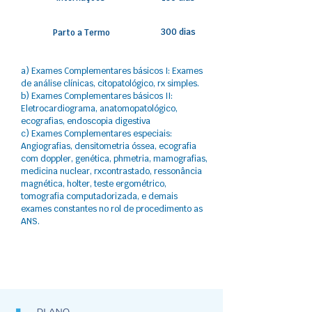
300 dias
Parto a Termo
a) Exames Complementares básicos I: Exames
de análise clínicas, citopatológico, rx simples.
b) Exames Complementares básicos II:
Eletrocardiograma, anatomopatológico,
ecografias, endoscopia digestiva
c) Exames Complementares especiais:
Angiografias, densitometria óssea, ecografia
com doppler, genética, phmetria, mamografias,
medicina nuclear, rxcontrastado, ressonância
magnética, holter, teste ergométrico,
tomografia computadorizada, e demais
exames constantes no rol de procedimento as
ANS.