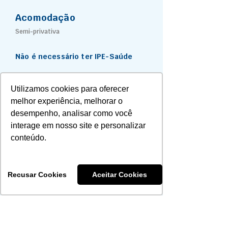
Acomodação
Semi-privativa
Não é necessário ter IPE-Saúde
Utilizamos cookies para oferecer
Rede Referenciada
melhor experiência, melhorar o
Hospital Moinhos de Vento
desempenho, analisar como você
Hospital Mãe de Deus
interage em nosso site e personalizar
Hospital Divina Providência
conteúdo.
Complexo Hospitalar Santa Casa
Hospital São Lucas da PUC
Instituto de Cardiologia
Recusar Cookies
Aceitar Cookies
Hospital Ernesto Dornelles
Hospital de Clínicas de Porto Alegre
Hospital Sapiranga
Hospital Regina – Novo Hamburgo