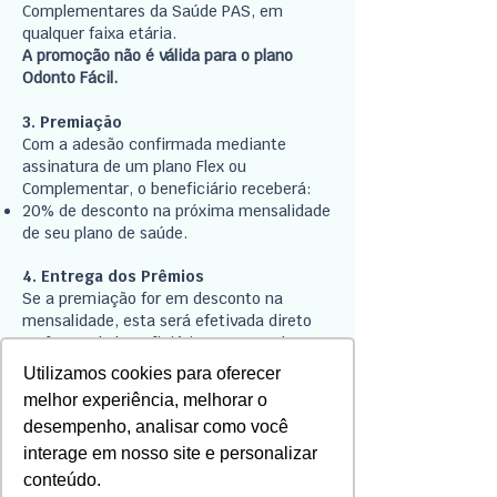
Complementares da Saúde PAS, em
qualquer faixa etária.
A promoção não é válida para o plano
Odonto Fácil.
3. Premiação
Com a adesão confirmada mediante
assinatura de um plano Flex ou
Complementar, o beneficiário receberá:
20% de desconto na próxima mensalidade
de seu plano de saúde.
4. Entrega dos Prêmios
Se a premiação for em desconto na
mensalidade, esta será efetivada direto
na fatura do beneficiário. Em caso de
premiação de um brinde, será agendada
Utilizamos cookies para oferecer
da entrega via WhatsApp.
melhor experiência, melhorar o
Os brindes também poderão ser retirados
desempenho, analisar como você
nos seguintes endereços:
Rua Jerônimo Coelho, 212 – Centro, Porto
interage em nosso site e personalizar
Alegre
conteúdo.