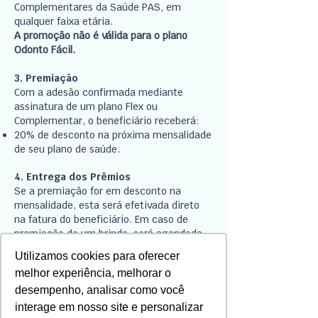
Complementares da Saúde PAS, em
qualquer faixa etária.
A promoção não é válida para o plano
Odonto Fácil.
3. Premiação
Com a adesão confirmada mediante
assinatura de um plano Flex ou
Complementar, o beneficiário receberá:
20% de desconto na próxima mensalidade
de seu plano de saúde.
4. Entrega dos Prêmios
Se a premiação for em desconto na
mensalidade, esta será efetivada direto
na fatura do beneficiário. Em caso de
premiação de um brinde, será agendada
da entrega via WhatsApp.
Utilizamos cookies para oferecer
Os brindes também poderão ser retirados
melhor experiência, melhorar o
nos seguintes endereços:
Rua Jerônimo Coelho, 212 – Centro, Porto
desempenho, analisar como você
Alegre
interage em nosso site e personalizar