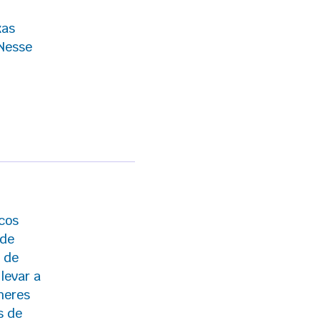
xas
Nesse
cos
 de
 de
levar a
heres
s de