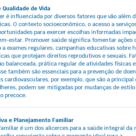
e Qualidade de Vida
r é influenciada por diversos fatores que vão além 
icas. O contexto socioeconômico, o acesso a serviço
oportunidades para exercer escolhas informadas imp
em-estar. Promover saúde significa fomentar ações 
o a exames regulares, campanhas educativas sobre h
icas que protejam direitos reprodutivos e sexuais. Fa
 balanceada, prática regular de atividades físicas e
sse também são essenciais para a prevenção de doe
s cardiovasculares, por exemplo, que são a principal
heres, podem ser mitigadas por mudanças de estilo
co precoce.
va e Planejamento Familiar
amiliar é um dos alicerces para a saúde integral da 
scolha consciente sobre o momento ideal para a