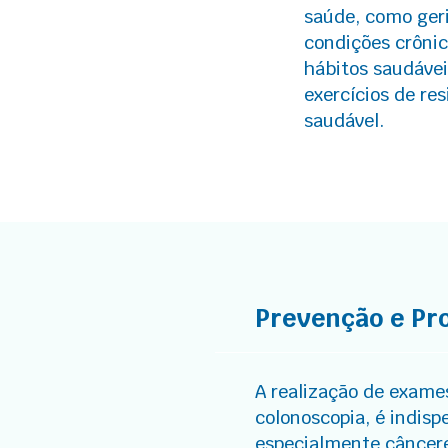
saúde, como geri
condições crônic
hábitos saudávei
exercícios de re
saudável.
Prevenção e Pr
A realização de exame
colonoscopia, é indisp
especialmente câncere