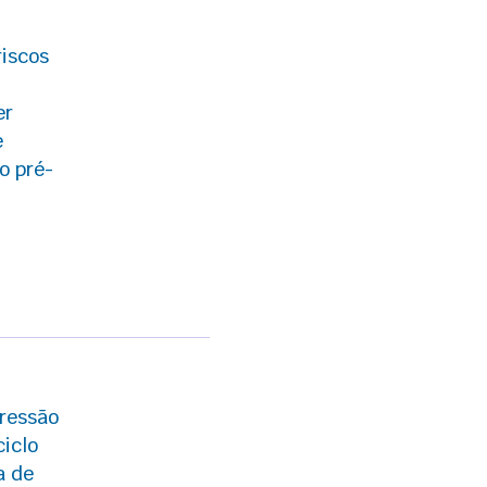
riscos
er
e
o pré-
pressão
iclo
a de