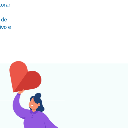
torar
 de
ivo e