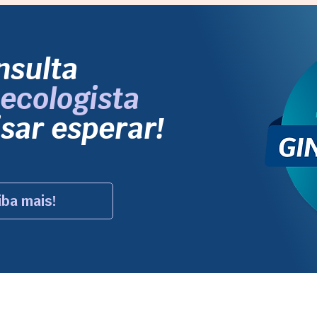
nsulta
ecologista
sar esperar!
iba mais!