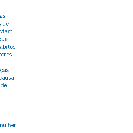
das
s de
actam
que
ábitos
tores
nças
 causa
 de
mulher,