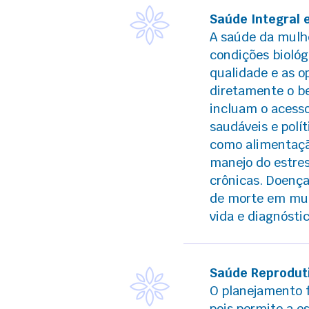
Saúde Integral 
A saúde da mulhe
condições biológ
qualidade e as 
diretamente o b
incluam o acess
saudáveis e polít
como alimentação
manejo do estre
crônicas. Doença
de morte em mul
vida e diagnósti
Saúde Reproduti
O planejamento f
pois permite a e