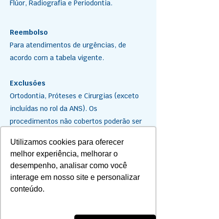
Flúor, Radiografia e Periodontia.
Reembolso
Para atendimentos de urgências, de
acordo com a tabela vigente.
Exclusões
Ortodontia, Próteses e Cirurgias (exceto
incluídas no rol da ANS). Os
procedimentos não cobertos poderão ser
financiados em até 12 vezes, através do
Utilizamos cookies para oferecer
convênio firmado entre Saúde PAS e a
melhor experiência, melhorar o
ServiCOOP (de acordo com os critérios da
desempenho, analisar como você
empresa).
interage em nosso site e personalizar
conteúdo.