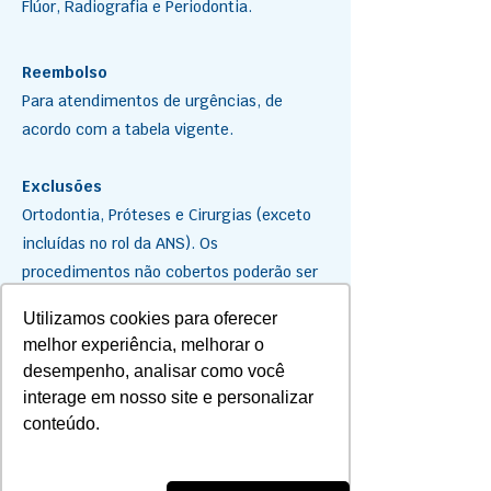
Flúor, Radiografia e Periodontia.
Reembolso
Para atendimentos de urgências, de
acordo com a tabela vigente.
Exclusões
Ortodontia, Próteses e Cirurgias (exceto
incluídas no rol da ANS). Os
procedimentos não cobertos poderão ser
financiados em até 12 vezes, através do
Utilizamos cookies para oferecer
convênio firmado entre Saúde PAS e a
melhor experiência, melhorar o
ServiCOOP (de acordo com os critérios da
desempenho, analisar como você
empresa).
interage em nosso site e personalizar
conteúdo.