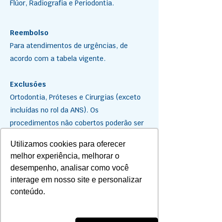
Flúor, Radiografia e Periodontia.
Reembolso
Para atendimentos de urgências, de
acordo com a tabela vigente.
Exclusões
Ortodontia, Próteses e Cirurgias (exceto
incluídas no rol da ANS). Os
procedimentos não cobertos poderão ser
financiados em até 12 vezes, através do
Utilizamos cookies para oferecer
convênio firmado entre Saúde PAS e a
melhor experiência, melhorar o
ServiCOOP (de acordo com os critérios da
desempenho, analisar como você
empresa).
interage em nosso site e personalizar
conteúdo.