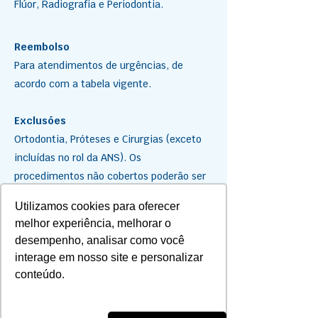
Flúor, Radiografia e Periodontia.
Reembolso
Para atendimentos de urgências, de
acordo com a tabela vigente.
Exclusões
Ortodontia, Próteses e Cirurgias (exceto
incluídas no rol da ANS). Os
procedimentos não cobertos poderão ser
financiados em até 12 vezes, através do
Utilizamos cookies para oferecer
convênio firmado entre Saúde PAS e a
melhor experiência, melhorar o
ServiCOOP (de acordo com os critérios da
desempenho, analisar como você
empresa).
interage em nosso site e personalizar
conteúdo.