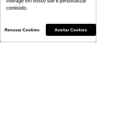
interage em nosso site e personalizar
conteúdo.
Recusar Cookies
Aceitar Cookies
Consultora
Aline Bürgel Bezerra
51 99289-1109
Atendimento WhatsApp