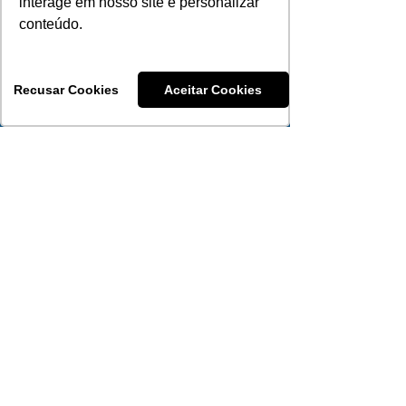
interage em nosso site e personalizar
conteúdo.
Recusar Cookies
Aceitar Cookies
Corretora
Nascimento Corretora
51 98179-0251
Atendimento WhatsApp