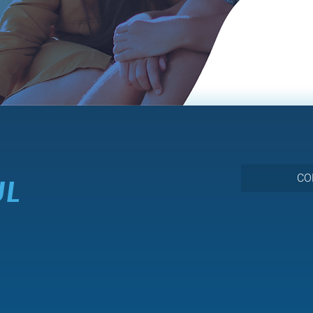
CO
UL