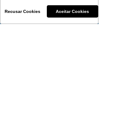
Recusar Cookies
Aceitar Cookies
Consultora
Aline Bürgel Bezerra
51 99289-1109
Atendimento WhatsApp
Copyright © 2025 Saúde PAS - Medicina & Odonto -
Todos os direitos reservados.