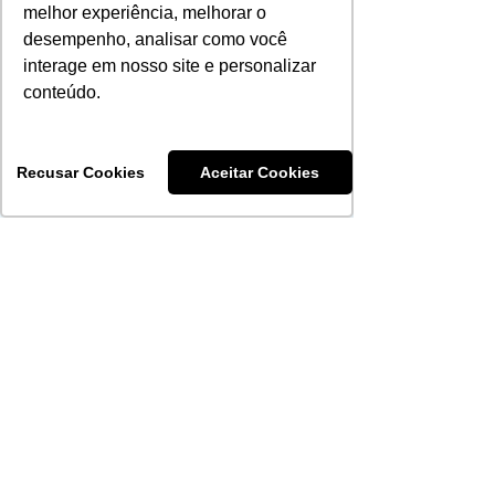
plano no IRPF 2026
informações.
melhor experiência, melhorar o
diretoria e conselh
desempenho, analisar como você
apresentação dos 
interage em nosso site e personalizar
conteúdo.
Saúde PAS
Recusar Cookies
Aceitar Cookies
PORTO ALEGRE
​Atendimento ao associado
Rua Santana, 279
Bairro Santana
Administrativo
Rua Jerônimo Coelho, 212
Bairro Centro
51 3092-4800
NOVO HAMBURGO