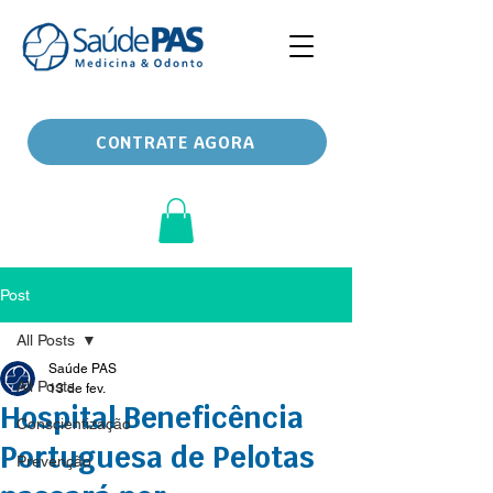
CONTRATE AGORA
Post
All Posts
Saúde PAS
All Posts
13 de fev.
Hospital Beneficência
Conscientização
Portuguesa de Pelotas
Prevenção