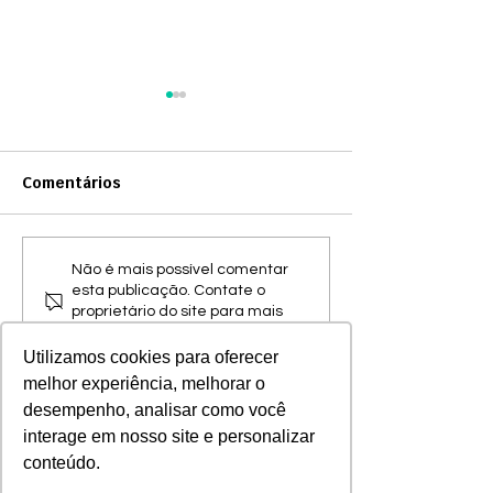
Boletim Inform
Assembleia de
Participantes 
No dia 27 de abril
Comentários
- 2026
Saúde PAS Medici
Odonto realizou a
Assembleia de Par
Dicas para a
Não é mais possível comentar
Ordinária, de forma
esta publicação. Contate o
declaração do seu
reunindo beneficiár
proprietário do site para mais
plano no IRPF 2026
informações.
diretoria e conselh
Utilizamos cookies para oferecer
apresentação dos 
melhor experiência, melhorar o
desempenho, analisar como você
interage em nosso site e personalizar
conteúdo.
Saúde PAS