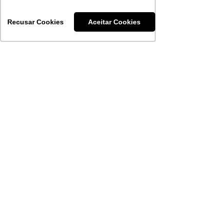
PORTO ALEGRE
Recusar Cookies
Aceitar Cookies
​Atendimento ao associado
Rua Santana, 279
Bairro Santana
Administrativo
Rua Jerônimo Coelho, 212
Bairro Centro
51 3092-4800
NOVO HAMBURGO
Rua Sapiranga, 90 / 303
Bairro Jardim Mauá
PELOTAS
Rua Voluntários da Pátria, 738
Bairro Centro