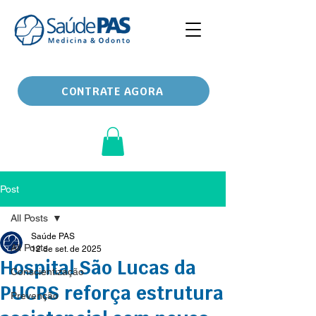
CONTRATE AGORA
Post
All Posts
Saúde PAS
All Posts
12 de set. de 2025
Hospital São Lucas da
Conscientização
PUCRS reforça estrutura
Prevenção